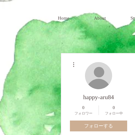
Home
About
St
その他
happy-aru84
0
0
フォロワー
フォロー中
フォローする